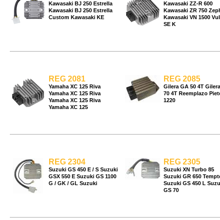
Kawasaki BJ 250 Estrella
Kawasaki ZZ-R 600
Kawasaki BJ 250 Estrella
Kawasaki ZR 750 Zep
Custom Kawasaki KE
Kawasaki VN 1500 Vu
SE K
REG 2081
REG 2085
Yamaha XC 125 Riva
Gilera GA 50 4T Giler
Yamaha XC 125 Riva
70 4T Reemplazo Piet
Yamaha XC 125 Riva
1220
Yamaha XC 125
REG 2304
REG 2305
Suzuki GS 450 E / S Suzuki
Suzuki XN Turbo 85
GSX 550 E Suzuki GS 1100
Suzuki GR 650 Tempt
G / GK / GL Suzuki
Suzuki GS 450 L Suzu
GS 70