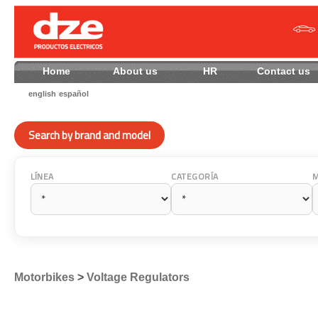
Home
About us
HR
Contact
english
español
Search by brand and model
LÍNEA
CATEGORÍA
Motorbikes
>
Voltage Regulators