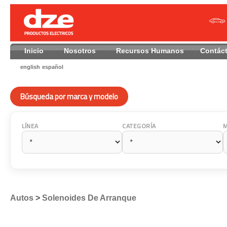
Inicio
Nosotros
Recursos Humanos
Contác
english
español
Búsqueda por marca y modelo
LÍNEA
CATEGORÍA
Autos
>
Solenoides De Arranque