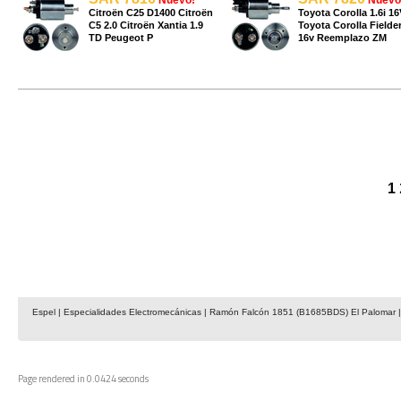
Nuevo!
Nuevo
Citroën C25 D1400 Citroën
Toyota Corolla 1.6i 16
C5 2.0 Citroën Xantia 1.9
Toyota Corolla Fielder
TD Peugeot P
16v Reemplazo ZM
1
Espel | Especialidades Electromecánicas | Ramón Falcón 1851 (B1685BDS) El Palomar | 
Page rendered in 0.0424 seconds