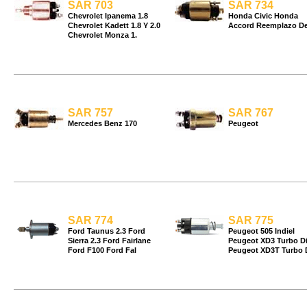
SAR 703
SAR 734
Chevrolet Ipanema 1.8
Honda Civic Honda
Chevrolet Kadett 1.8 Y 2.0
Accord Reemplazo D
Chevrolet Monza 1.
SAR 757
SAR 767
Mercedes Benz 170
Peugeot
SAR 774
SAR 775
Ford Taunus 2.3 Ford
Peugeot 505 Indiel
Sierra 2.3 Ford Fairlane
Peugeot XD3 Turbo Di
Ford F100 Ford Fal
Peugeot XD3T Turbo 