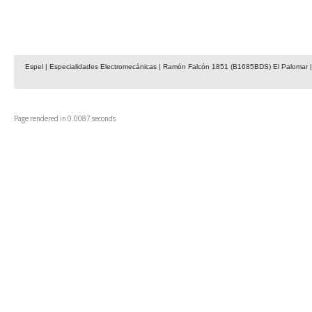
Espel | Especialidades Electromecánicas | Ramón Falcón 1851 (B1685BDS) El Palomar | 
Page rendered in 0.0087 seconds