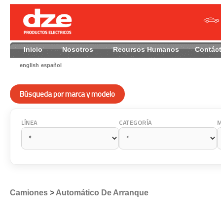
Inicio
Nosotros
Recursos Humanos
Contác
english
español
Búsqueda por marca y modelo
LÍNEA
CATEGORÍA
Camiones
>
Automático De Arranque