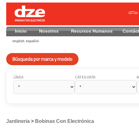
Inicio
Nosotros
Recursos Humanos
Contác
english
español
Búsqueda por marca y modelo
LÍNEA
CATEGORÍA
Jardineria
>
Bobinas Con Electrónica