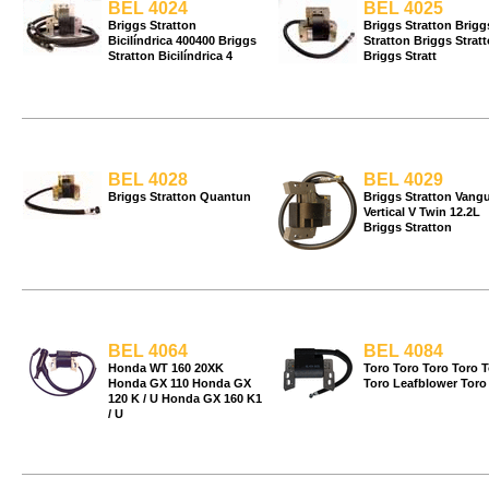
BEL 4024
BEL 4025
Briggs Stratton
Briggs Stratton Brigg
Bicilíndrica 400400 Briggs
Stratton Briggs Strat
Stratton Bicilíndrica 4
Briggs Stratt
BEL 4028
BEL 4029
Briggs Stratton Quantun
Briggs Stratton Vang
Vertical V Twin 12.2L
Briggs Stratton
BEL 4064
BEL 4084
Honda WT 160 20XK
Toro Toro Toro Toro T
Honda GX 110 Honda GX
Toro Leafblower Toro
120 K / U Honda GX 160 K1
/ U