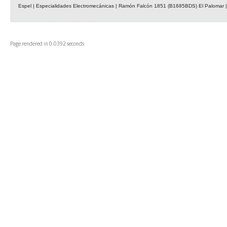
Espel | Especialidades Electromecánicas | Ramón Falcón 1851 (B1685BDS) El Palomar | 
Page rendered in 0.0392 seconds