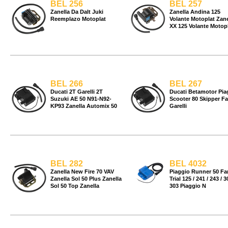
BEL 256
BEL 257
Zanella Da Dalt Juki
Zanella Andina 125
Reemplazo Motoplat
Volante Motoplat Zane
XX 125 Volante Motop
BEL 266
BEL 267
Ducati 2T Garelli 2T
Ducati Betamotor Pia
Suzuki AE 50 N91-N92-
Scooter 80 Skipper Fa
KP93 Zanella Automix 50
Garelli
BEL 282
BEL 4032
Zanella New Fire 70 VAV
Piaggio Runner 50 Fa
Zanella Sol 50 Plus Zanella
Trial 125 / 241 / 243 / 3
Sol 50 Top Zanella
303 Piaggio N