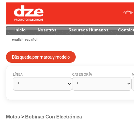
Inicio
Nosotros
Recursos Humanos
Contác
english
español
Búsqueda por marca y modelo
LÍNEA
CATEGORÍA
Motos
>
Bobinas Con Electrónica