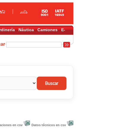
rdinería
Náutica
Camiones
E-
car
aciones en csv
Datos técnicos en csv