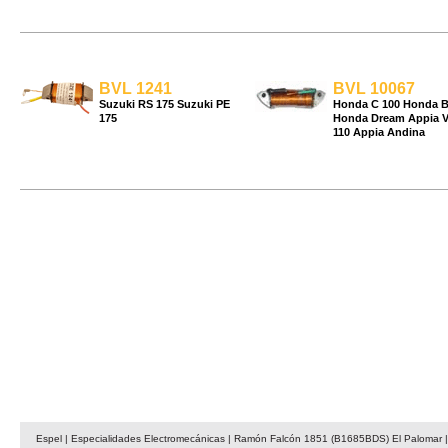
BVL 1241
BVL 10067
Suzuki RS 175 Suzuki PE
Honda C 100 Honda B
175
Honda Dream Appia V
110 Appia Andina
Espel | Especialidades Electromecánicas | Ramón Falcón 1851 (B1685BDS) El Palomar | 