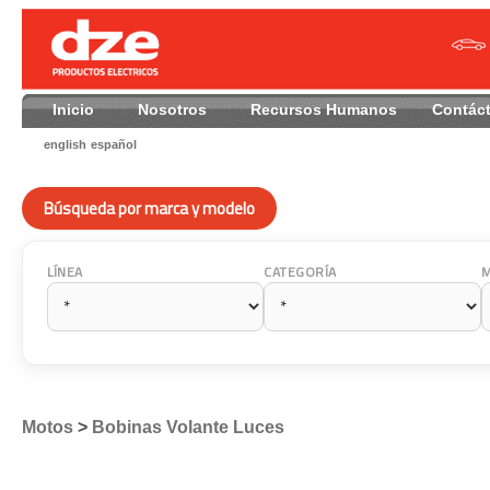
Inicio
Nosotros
Recursos Humanos
Contác
english
español
Búsqueda por marca y modelo
LÍNEA
CATEGORÍA
Motos
>
Bobinas Volante Luces