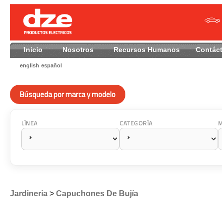
Inicio
Nosotros
Recursos Humanos
Contác
english
español
Búsqueda por marca y modelo
LÍNEA
CATEGORÍA
Jardineria
>
Capuchones De Bujía