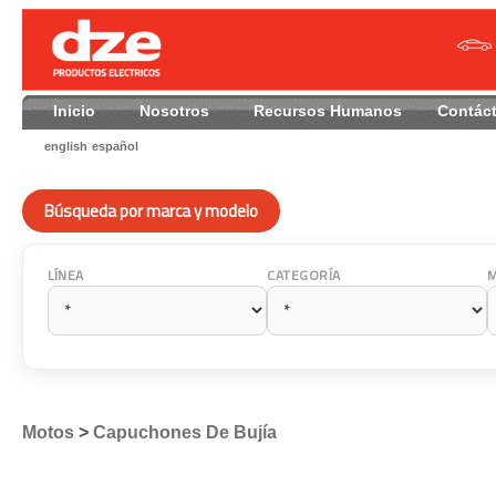
Inicio
Nosotros
Recursos Humanos
Contác
english
español
Búsqueda por marca y modelo
LÍNEA
CATEGORÍA
Motos
>
Capuchones De Bujía