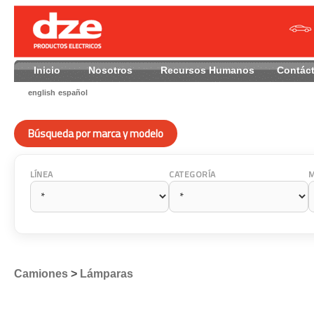
Inicio
Nosotros
Recursos Humanos
Contác
english
español
Búsqueda por marca y modelo
LÍNEA
CATEGORÍA
Camiones
>
Lámparas