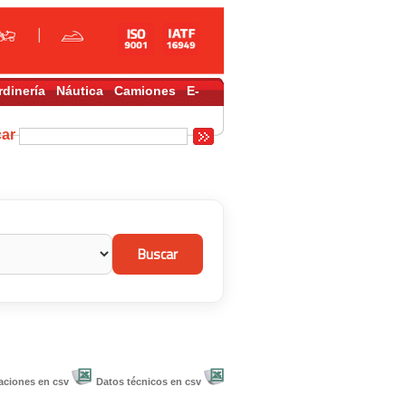
rdinería
Náutica
Camiones
E-
car
aciones en csv
Datos técnicos en csv