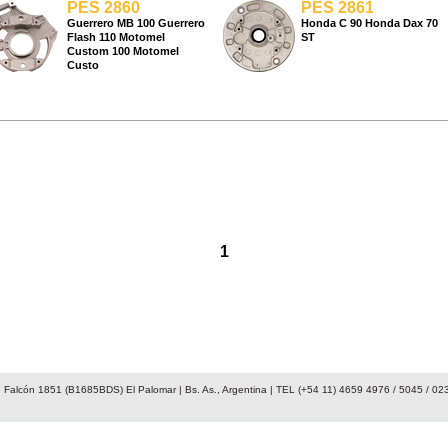
PES 2860
PES 2861
Guerrero MB 100 Guerrero
Honda C 90 Honda Dax 70
Flash 110 Motomel
ST
Custom 100 Motomel
Custo
1
 Falcón 1851 (B1685BDS) El Palomar | Bs. As., Argentina | TEL (+54 11) 4659 4976 / 5045 / 02