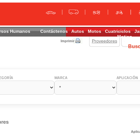
rsos Humanos
Contáctenos
Autos
Motos
Cuatriciclos
Ja
Motion
Proveedores
Imprimir
Bus
EGORÍA
MARCA
APLICACIÓN
ores
Aplic