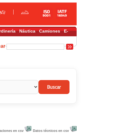
rdinería
Náutica
Camiones
E-
car
aciones en csv
Datos técnicos en csv