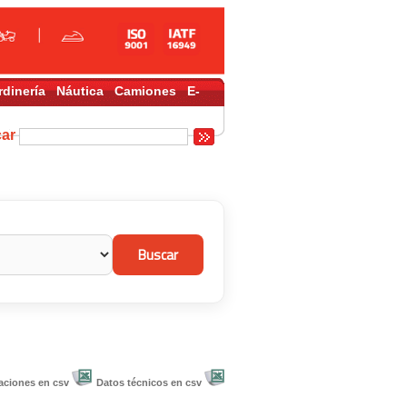
rdinería
Náutica
Camiones
E-
car
aciones en csv
Datos técnicos en csv