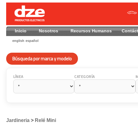
Inicio
Nosotros
Recursos Humanos
Contác
english
español
Búsqueda por marca y modelo
LÍNEA
CATEGORÍA
Jardineria
>
Relé Mini