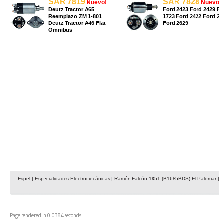
SAR 7819
SAR 7828
Nuevo!
Nuevo
Deutz Tractor A65
Ford 2423 Ford 2429 
Reemplazo ZM 1-801
1723 Ford 2422 Ford 
Deutz Tractor A46 Fiat
Ford 2629
Omnibus
Espel | Especialidades Electromecánicas | Ramón Falcón 1851 (B1685BDS) El Palomar | 
Page rendered in 0.0384 seconds