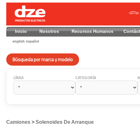
Inicio
Nosotros
Recursos Humanos
Contác
english
español
Búsqueda por marca y modelo
LÍNEA
CATEGORÍA
Camiones
>
Solenoides De Arranque