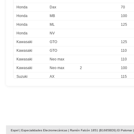
Honda
Dax
70
Honda
MB
100
Honda
ML
125
Honda
NV
Kawasaki
GTO
125
Kawasaki
GTO
110
Kawasaki
Neo max
110
Kawasaki
Neo max
2
100
Suzuki
AX
115
Yamaha
RX
M
125
Espel | Especialidades Electromecánicas | Ramón Falcón 1851 (B1685BDS) El Palomar | 