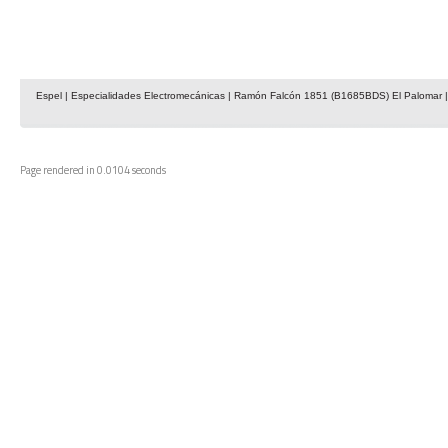
Espel | Especialidades Electromecánicas | Ramón Falcón 1851 (B1685BDS) El Palomar | 
Page rendered in 0.0104 seconds