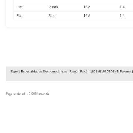
Fiat
Punto
16V
1.4
Fiat
Stilo
16V
1.4
Espel | Especialidades Electromecánicas | Ramón Falcón 1851 (B1685BDS) El Palomar | 
Page rendered in 0.0084 seconds