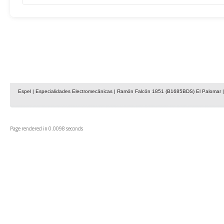
Espel | Especialidades Electromecánicas | Ramón Falcón 1851 (B1685BDS) El Palomar | 
Page rendered in 0.0098 seconds