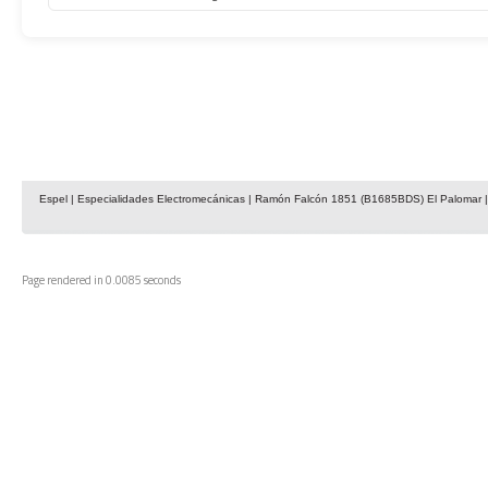
Espel | Especialidades Electromecánicas | Ramón Falcón 1851 (B1685BDS) El Palomar | 
Page rendered in 0.0085 seconds