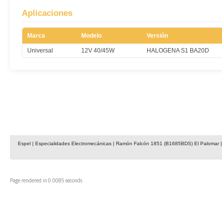
Aplicaciones
Marca
Modelo
Versión
Universal
12V 40/45W
HALOGENA S1 BA20D
Espel | Especialidades Electromecánicas | Ramón Falcón 1851 (B1685BDS) El Palomar | 
Page rendered in 0.0085 seconds