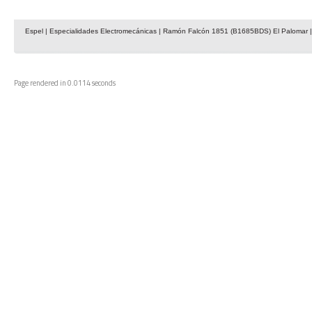
Espel | Especialidades Electromecánicas | Ramón Falcón 1851 (B1685BDS) El Palomar | 
Page rendered in 0.0114 seconds