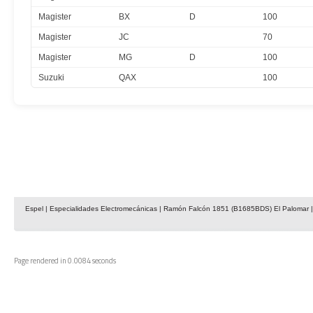
Magister
BX
D
100
Magister
JC
70
Magister
MG
D
100
Suzuki
QAX
100
Espel | Especialidades Electromecánicas | Ramón Falcón 1851 (B1685BDS) El Palomar | 
Page rendered in 0.0084 seconds