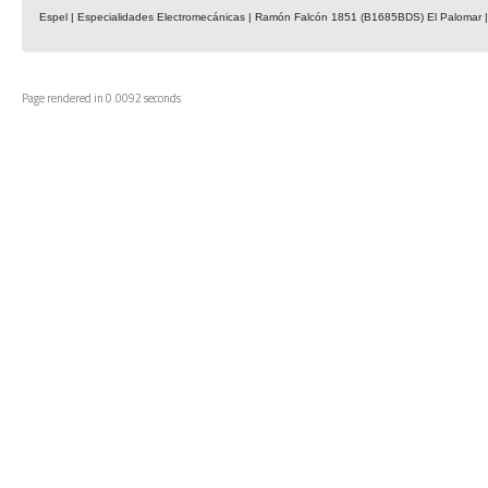
Espel | Especialidades Electromecánicas | Ramón Falcón 1851 (B1685BDS) El Palomar | 
Page rendered in 0.0092 seconds