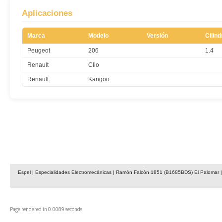
Aplicaciones
Marca
Modelo
Versión
Cilin
Peugeot
206
1.4
Renault
Clio
Renault
Kangoo
Espel | Especialidades Electromecánicas | Ramón Falcón 1851 (B1685BDS) El Palomar | 
Page rendered in 0.0089 seconds