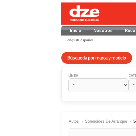
Inicio
Nosotros
Recu
english
español
Búsqueda por marca y modelo
LÍNEA
CAT
Autos
›
Solenoides De Arranque
›
S