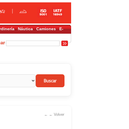
rdinería
Náutica
Camiones
E-
car
← ← Volver