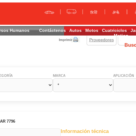
rsos Humanos
Contáctenos
Autos
Motos
Cuatriciclos
Ja
Motion
Proveedores
Imprimir
Bus
EGORÍA
MARCA
APLICACIÓN
AR 7796
Información técnica