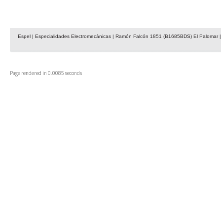
Espel | Especialidades Electromecánicas | Ramón Falcón 1851 (B1685BDS) El Palomar | 
Page rendered in 0.0085 seconds