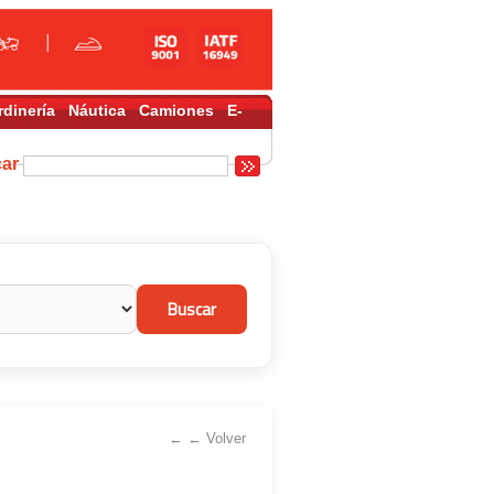
rdinería
Náutica
Camiones
E-
car
← ← Volver