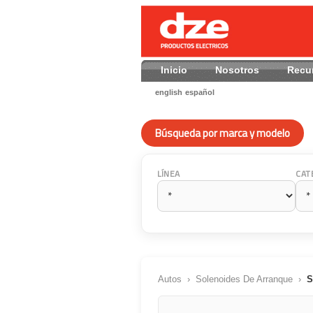
Inicio
Nosotros
Recu
english
español
Búsqueda por marca y modelo
LÍNEA
CAT
Autos
›
Solenoides De Arranque
›
S