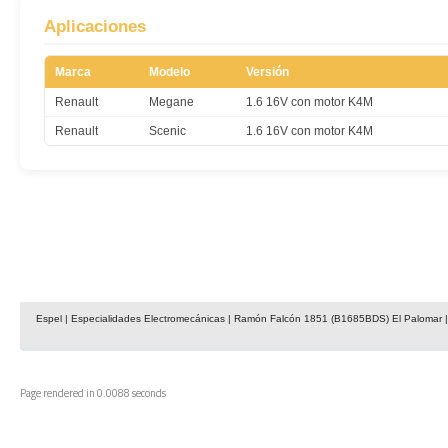
Aplicaciones
Marca
Modelo
Versión
Renault
Megane
1.6 16V con motor K4M
Renault
Scenic
1.6 16V con motor K4M
Espel | Especialidades Electromecánicas | Ramón Falcón 1851 (B1685BDS) El Palomar | 
Page rendered in 0.0088 seconds