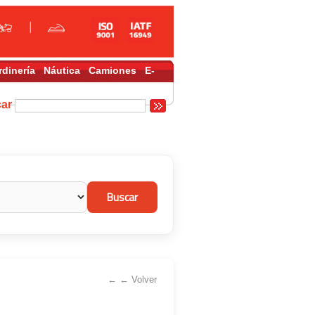
rdinería
Náutica
Camiones
E-
car
← ← Volver