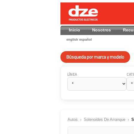
Inicio
Nosotros
Recu
english
español
Búsqueda por marca y modelo
LÍNEA
CAT
Autos
›
Solenoides De Arranque
›
S