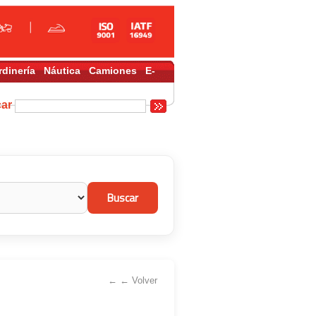
rdinería
Náutica
Camiones
E-
car
← ← Volver