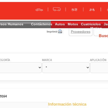
rsos Humanos
Contáctenos
Autos
Motos
Cuatriciclos
Ja
Motion
Proveedores
Imprimir
Bus
EGORÍA
MARCA
APLICACIÓN
9164
Información técnica