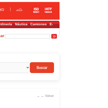
rdinería
Náutica
Camiones
E-
car
← ← Volver