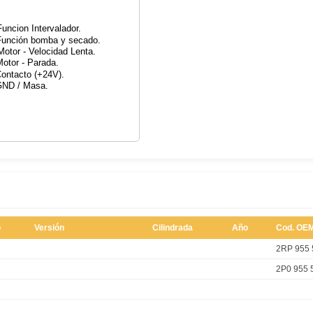
o
Versión
Cilindrada
Año
Cod. OE
2RP 955 
2P0 955 