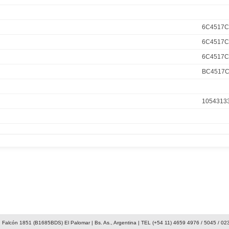
6C4517C
6C4517C
6C4517C
BC4517C
1054313
Limpiaparabrisas
2RP 955 
2P0 955 
 Falcón 1851 (B1685BDS) El Palomar | Bs. As., Argentina | TEL (+54 11) 4659 4976 / 5045 / 02