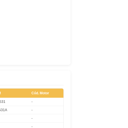
M
Cód. Motor
531
-
531A
-
-
-