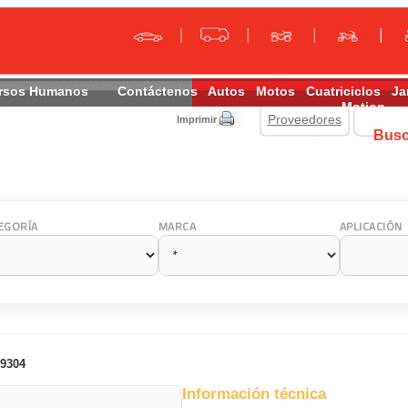
rsos Humanos
Contáctenos
Autos
Motos
Cuatriciclos
Ja
Motion
Proveedores
Imprimir
Bus
EGORÍA
MARCA
APLICACIÓN
9304
Información técnica