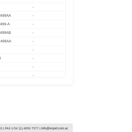
-
499AA
-
499-A
-
499AB
-
499AA
-
-
3
-
-
-
-
531
-
531A
-
info@espel.com.ar
33 | FAX (+54 11) 4650 7577 |