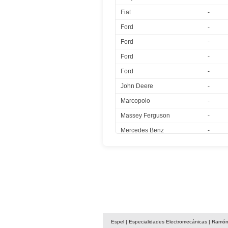
Fiat
-
Ford
-
Ford
-
Ford
-
Ford
-
John Deere
-
Marcopolo
-
Massey Ferguson
-
Mercedes Benz
-
Universal
24V
Volkswagen
-
Volkswagen
-
Espel | Especialidades Electromecánicas | Ramón