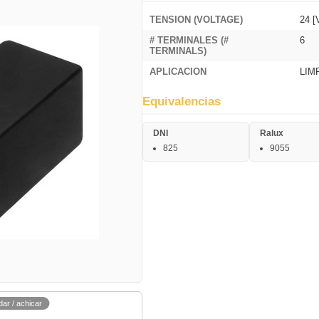
TENSION (VOLTAGE)
24 [
# TERMINALES (#
6
TERMINALS)
APLICACION
LIM
Equivalencias
DNI
Ralux
825
9055
dar / achicar