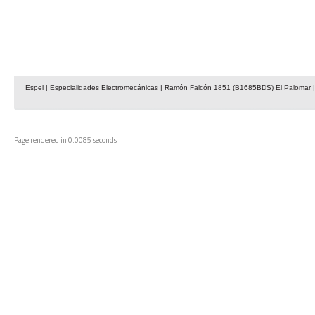
Espel | Especialidades Electromecánicas | Ramón Falcón 1851 (B1685BDS) El Palomar | 
Page rendered in 0.0085 seconds