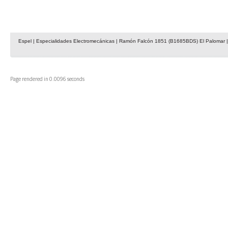
Espel | Especialidades Electromecánicas | Ramón Falcón 1851 (B1685BDS) El Palomar | 
Page rendered in 0.0096 seconds