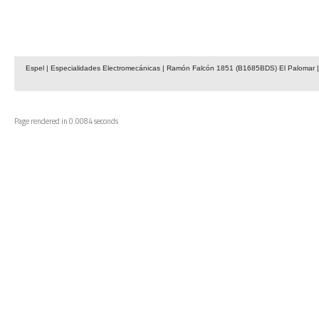
Espel | Especialidades Electromecánicas | Ramón Falcón 1851 (B1685BDS) El Palomar | 
Page rendered in 0.0084 seconds