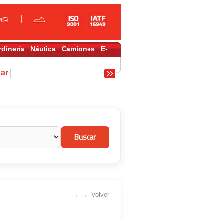
rdinería
Náutica
Camiones
E-
car
← ← Volver