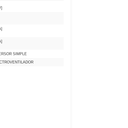
V]
A]
A]
ERSOR SIMPLE
CTROVENTILADOR