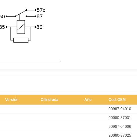
Versión
Cilindrada
Año
Cod. OEM
90987-04010
90080-87031
90987-04006
90080-87025