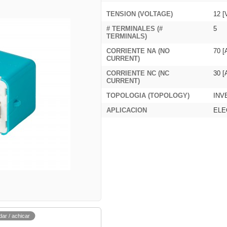
TENSION (VOLTAGE)
12 [
# TERMINALES (#
5
TERMINALS)
CORRIENTE NA (NO
70 [
CURRENT)
CORRIENTE NC (NC
30 [
CURRENT)
TOPOLOGIA (TOPOLOGY)
INV
APLICACION
ELE
dar / achicar