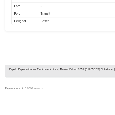
Ford
-
Ford
Transit
Peugeot
Boxer
Espel | Especialidades Electromecánicas | Ramón Falcón 1851 (B1685BDS) El Palomar | 
Page rendered in 0.0092 seconds