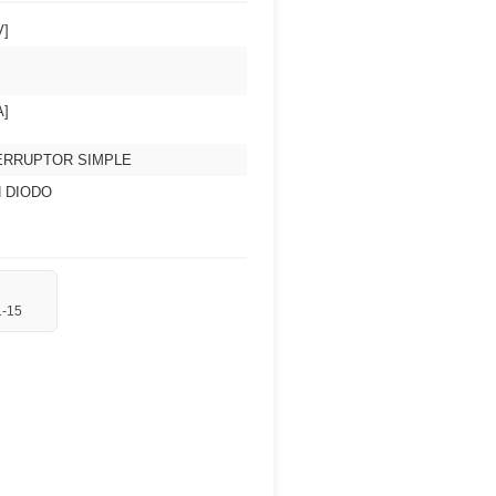
V]
A]
ERRUPTOR SIMPLE
 DIODO
1-15