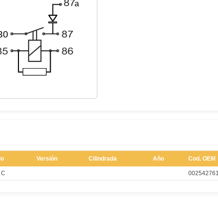
lo
Versión
Cilindrada
Año
Cod. OEM
 C
00254276