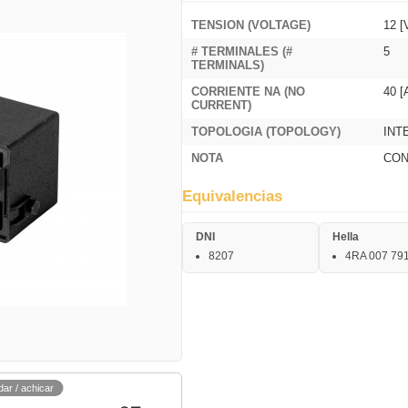
TENSION (VOLTAGE)
12 [
# TERMINALES (#
5
TERMINALS)
CORRIENTE NA (NO
40 [
CURRENT)
TOPOLOGIA (TOPOLOGY)
INT
NOTA
CON
Equivalencias
DNI
Hella
8207
4RA 007 79
dar / achicar