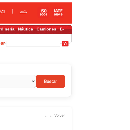
rdinería
Náutica
Camiones
E-
car
← ← Volver