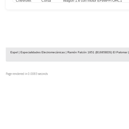
Chevrolet
Corsa
Wagon 1.6 con motor EFI/MPFI OHC1
Chevrolet
Corsa
Wagon 1.0 con motor EFI/MPFI OHC1
Chevrolet
Corsa
Wagon 1.6 16V con motor EFI/MPFI OHC
Chevrolet
Corsa II
1.0 con motor MPFI VHC
Chevrolet
Corsa II
1.0 Sedan con motor MPFI VHC
Espel | Especialidades Electromecánicas | Ramón Falcón 1851 (B1685BDS) El Palomar | 
Page rendered in 0.0083 seconds