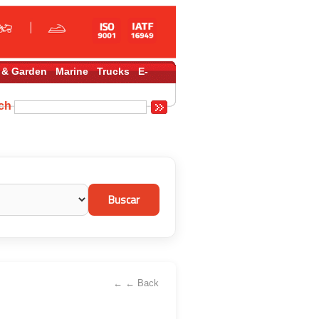
 & Garden
Marine
Trucks
E-
rch
← ← Back