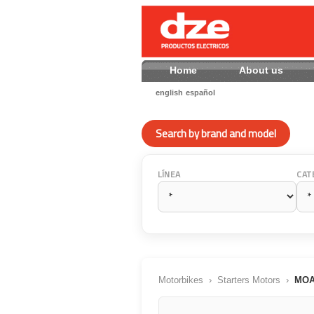
Home
About us
english
español
Search by brand and model
LÍNEA
CAT
Motorbikes
›
Starters Motors
›
MOA