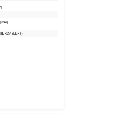
V]
 [mm]
UIERDA (LEFT)