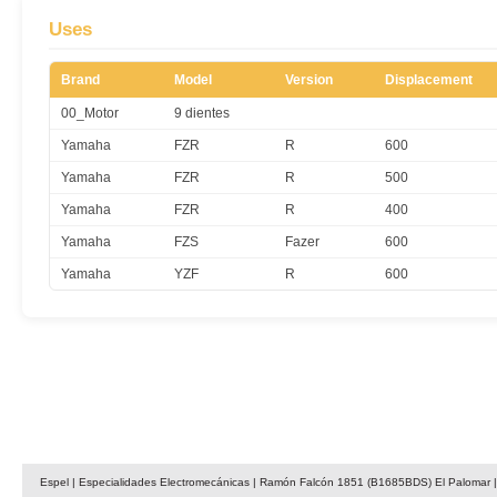
Uses
Brand
Model
Version
Displacement
00_Motor
9 dientes
Yamaha
FZR
R
600
Yamaha
FZR
R
500
Yamaha
FZR
R
400
Yamaha
FZS
Fazer
600
Yamaha
YZF
R
600
Espel | Especialidades Electromecánicas | Ramón Falcón 1851 (B1685BDS) El Palomar | 