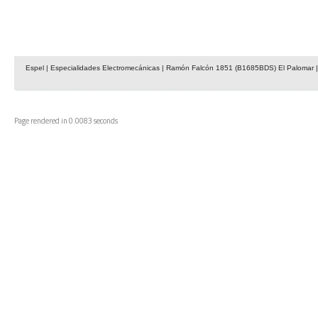
Espel | Especialidades Electromecánicas | Ramón Falcón 1851 (B1685BDS) El Palomar | 
Page rendered in 0.0083 seconds