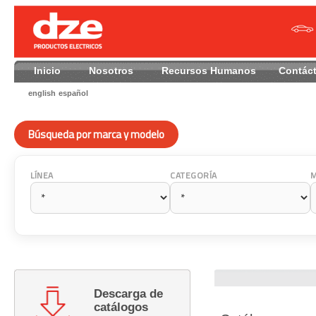
Inicio
Nosotros
Recursos Humanos
Contác
english
español
Búsqueda por marca y modelo
LÍNEA
CATEGORÍA
Descarga de
catálogos