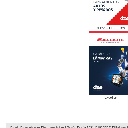
Nuevos Productos
Excelite
Espel | Especialidades Electromecánicas | Ramón Falcón 1851 (B1685BDS) El Palomar | 