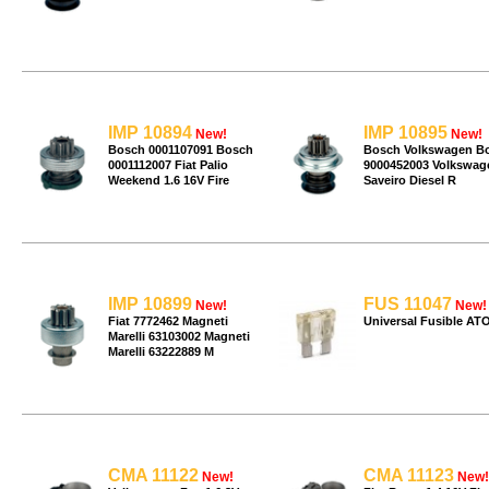
IMP 10894
IMP 10895
New!
New!
Bosch 0001107091 Bosch
Bosch Volkswagen B
0001112007 Fiat Palio
9000452003 Volkswag
Weekend 1.6 16V Fire
Saveiro Diesel R
IMP 10899
FUS 11047
New!
New!
Fiat 7772462 Magneti
Universal Fusible AT
Marelli 63103002 Magneti
Marelli 63222889 M
CMA 11122
CMA 11123
New!
New!