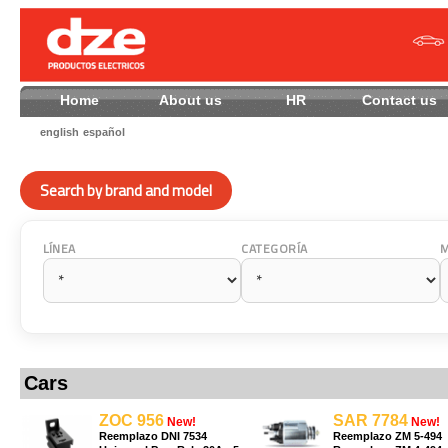
Home
About us
HR
Contact
english
español
Search by brand and model
LÍNEA
CATEGORÍA
Cars
ZOC 956
SAR 7784
New!
New!
Reemplazo DNI 7534
Reemplazo ZM 5-494