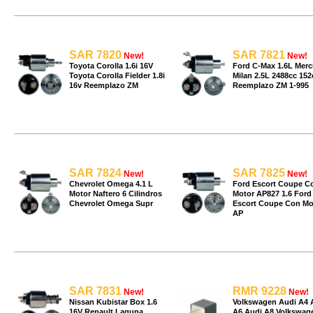
SAR 7820
SAR 7821
New!
New!
Toyota Corolla 1.6i 16V
Ford C-Max 1.6L Merc
Toyota Corolla Fielder 1.8i
Milan 2.5L 2488cc 152
16v Reemplazo ZM
Reemplazo ZM 1-995
SAR 7824
SAR 7825
New!
New!
Chevrolet Omega 4.1 L
Ford Escort Coupe C
Motor Naftero 6 Cilindros
Motor AP827 1.6 Ford
Chevrolet Omega Supr
Escort Coupe Con Mo
AP
SAR 7831
RMR 9228
New!
New!
Nissan Kubistar Box 1.6
Volkswagen Audi A4 
16V Renault Laguna
A6 Audi A8 Volkswag