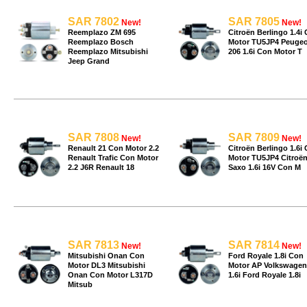
SAR 7802
SAR 7805
New!
New!
Reemplazo ZM 695
Citroën Berlingo 1.4i
Reemplazo Bosch
Motor TU5JP4 Peugeo
Reemplazo Mitsubishi
206 1.6i Con Motor T
Jeep Grand
SAR 7808
SAR 7809
New!
New!
Renault 21 Con Motor 2.2
Citroën Berlingo 1.6i
Renault Trafic Con Motor
Motor TU5JP4 Citroë
2.2 J6R Renault 18
Saxo 1.6i 16V Con M
SAR 7813
SAR 7814
New!
New!
Mitsubishi Onan Con
Ford Royale 1.8i Con
Motor DL3 Mitsubishi
Motor AP Volkswagen
Onan Con Motor L317D
1.6i Ford Royale 1.8i
Mitsub